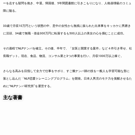
ーを志すも疑問を抱き、中退。帰国後、5年間図書館に引きこもりになり、人格崩壊級のコミュ
障に陥る。
33歳で月収10万円という状態の中、意中の女性から無残に振られた出来事をキッカケに男磨き
に没頭、34歳で無職・借金300万円に転落するも500人以上の美女の心を掴むことに成功。
その過程でNLPナンパを確立。その後、半年で、「女医と開業する案件」など４件引き寄せ、社
長職ゲット。現在、食品、物流、コンサル業と3つの事業を行い、月収1000万以上稼ぐ。
さらなる高みを目指して全力で仕事をサボり、すご腕ナンパ師の技を一般人も学習可能な形に
落とし込んだ「NLP恋愛トレーニングプログラム」を開発。日本人男児のモテ力を覚醒させるた
めに“NLPナンパ研究所”を運営する。
主な著書