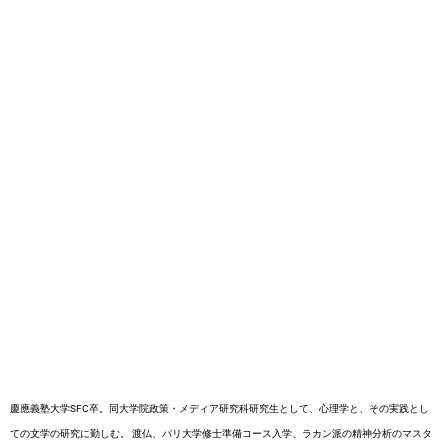
慶應義塾大学SFC卒。同大学院政策・メディア研究科研究生として、心理学と、その実践とし
ての文学の研究に勤しむ。 渡仏、パリ大学修士準備コース入学、ラカン派の精神分析のマスタ